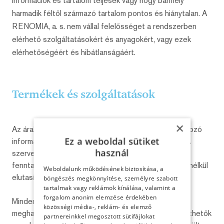
információk és tartalom teljesek vagy hogy bármely
harmadik féltől származó tartalom pontos és hiánytalan. A
RENOMIA, a. s. nem vállal felelősséget a rendszerben
elérhető szolgáltatásokért és anyagokért, vagy ezek
elérhetőségéért és hibátlanságáért.
Termékek és szolgáltatások
×
Az árak, és a termékekre és szolgáltatásokra vonatkozó
Ez a weboldal sütiket
információk előzetes értesítés nélkül változhatnak. A
használ
szerverüzemeltető – kivétel körülmények esetén –
fenntartja a jogot arra, hogy az Ön kérését indoklás nélkül
Weboldalunk működésének biztosítása, a
elutasítsa.
böngészés megkönnyítése, személyre szabott
tartalmak vagy reklámok kínálása, valamint a
forgalom anonim elemzése érdekében
Minden itt kínált termékre vagy szolgáltatásra az itt
közösségi média-, reklám- és elemző
meghatározott feltételek az irányadók, amelyek bővíthetők
partnereinkkel megosztott sütifájlokat