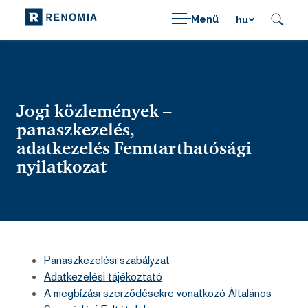
Menü
hu
Jogi közlemények –
panaszkezelés,
adatkezelés Fenntarthatósági
nyilatkozat
Panaszkezelési szabályzat
Adatkezelési tájékoztató
A megbízási szerződésekre vonatkozó Általános