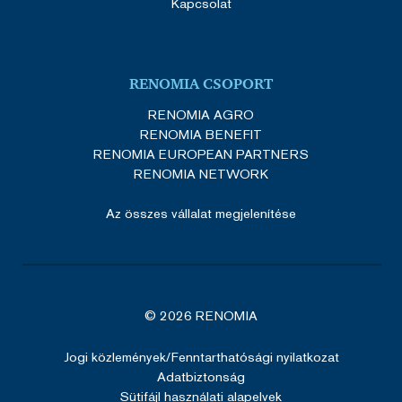
Kapcsolat
SERVERID
ülés
HAProxy
Google Privacy Policy
Technologies LLC
cdn.solidpixels.com
RENOMIA CSOPORT
RENOMIA AGRO
RENOMIA BENEFIT
RENOMIA EUROPEAN PARTNERS
RENOMIA NETWORK
SERVERID
ülés
HAProxy
Technologies LLC
renomia.hu
Az összes vállalat megjelenítése
© 2026 RENOMIA
_GRECAPTCHA
5
Google LLC
hónap
www.google.com
Jogi közlemények
/Fenntarthatósági nyilatkozat
4 hét
Adatbiztonság
Sütifájl használati alapelvek