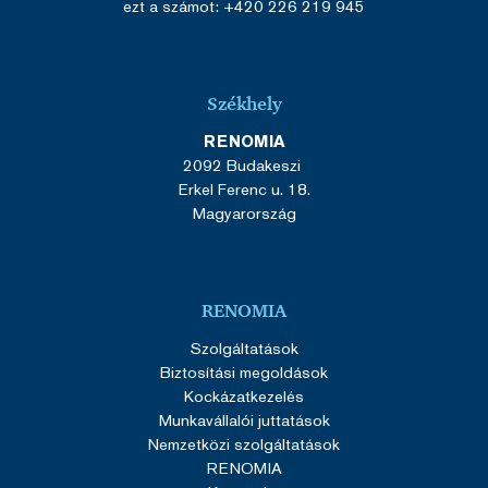
ezt a számot: +420 226 219 945
Célzás
Funkcionalitás
Besorolatlan
Az elengedhetetlenül szükséges sütik lehetővé
teszik a webhely alapvető funkcióit, például a
felhasználói bejelentkezést és a fiókkezelést. A
Székhely
weboldal nem használható megfelelően az
elengedhetetlenül szükséges sütik nélkül.
RENOMIA
Szolgáltató
/
2092 Budakeszi
Név
Lejárat
Domain
Erkel Ferenc u. 18.
VISITOR_PRIVACY_METADATA
5
YouTube
Magyarország
hónap
.youtube.com
4 hét
RENOMIA
Szolgáltatások
Biztosítási megoldások
Kockázatkezelés
Munkavállalói juttatások
Nemzetközi szolgáltatások
RENOMIA