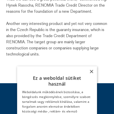
Hynek Rasocha, RENOMIA Trade Credit Director on the
reasons for the foundation of a new Department.
Another very interesting product and yet not very common
in the Czech Republic is the guaranty insurance, which is
also provided by the Trade Credit Department of
RENOMIA. The target group are mainly larger
construction companies or companies supplying large
technological units.
×
Facebook
X.com
LinkedIn
Ez a weboldal sütiket
használ
Weboldalunk működésének biztosítása, a
böngészés megkönnyítése, személyre szabott
tartalmak vagy reklámok kínálása, valamint a
forgalom anonim elemzése érdekében
közösségi média-, reklám- és elemző
FORRÓDRÓT - Kárbejelentés