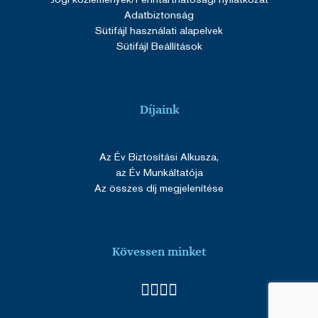
Adatbiztonság
Sütifájl használati alapelvek
SERVERID
ülés
HAProxy
Google Privacy Policy
Sütifájl Beállítások
Technologies LLC
cdn.solidpixels.com
Díjaink
Az Év Biztosítási Alkusza,
SERVERID
ülés
HAProxy
az Év Munkáltatója
Technologies LLC
renomia.hu
Az összes díj megjelenítése
Kövessen minket
_GRECAPTCHA
5
Google LLC
hónap
www.google.com
4 hét