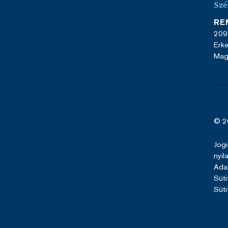
Szé
RE
209
Erke
Mag
© 2
Jogi
nyil
Ada
Süti
Süti