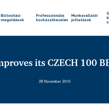
G
Biztosítási
Professzionális
Munkavállalói
b
megoldások
kockázatkezelés
juttatások
s
proves its CZECH 100 BE
28 November 2016