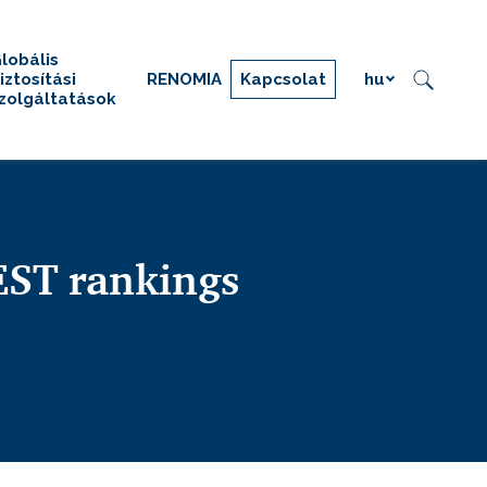
lobális
iztosítási
RENOMIA
Kapcsolat
hu
zolgáltatások
ST rankings