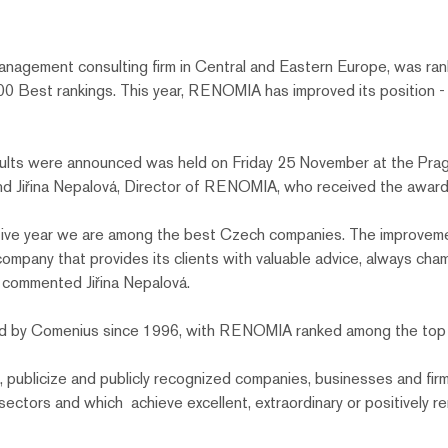
anagement consulting firm in Central and Eastern Europe, was ran
 Best rankings. This year, RENOMIA has improved its position - 
ults were announced was held on Friday 25 November at the Prag
d Jiřina Nepalová, Director of RENOMIA, who received the award
utive year we are among the best Czech companies. The improveme
pany that provides its clients with valuable advice, always champ
s,” commented Jiřina Nepalová.
hed by Comenius since 1996, with RENOMIA ranked among the top 
ct, publicize and publicly recognized companies, businesses and fi
sectors and which achieve excellent, extraordinary or positively re