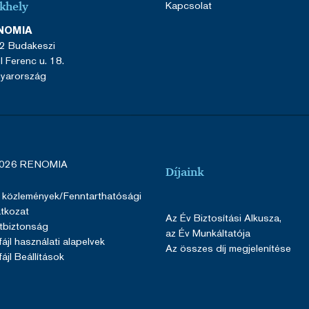
Kapcsolat
khely
NOMIA
2 Budakeszi
l Ferenc u. 18.
yarország
026 RENOMIA
Díjaink
 közlemények
/Fenntarthatósági
atkozat
Az Év Biztosítási Alkusza,
tbiztonság
az Év Munkáltatója
fájl használati alapelvek
Az összes díj megjelenítése
fájl Beállítások