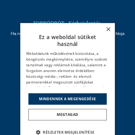
FORRÓDRÓT - Kárbejelentés
×
Ha nem tudja elérni ügyintézőjét vagy kárszakértőjét, hívja
Ez a weboldal sütiket
ezt a számot: +420 226 219 945
használ
Weboldalunk működésének biztosítása, a
böngészés megkönnyítése, személyre szabott
tartalmak vagy reklámok kínálása, valamint a
Székhely
forgalom anonim elemzése érdekében
közösségi média-, reklám- és elemző
RENOMIA
partnereinkkel megosztott sütifájlokat
2092 Budakeszi
használunk. Bizonyos típusú sütifájlokat csak
Erkel Ferenc u. 18.
az Ön "Beállítások" gomb alatt található és az
Magyarország
MINDENNEK A MEGENGEDÉSE
adott sütifájl típusokra vonatkozó négyzetek
bejelölésével megadható előzetes
hozzájárulásával használhatunk. Az "Összes
MEGTAGAD
engedélyezése" gombra kattintva egyszerűen
hozzájárulhat az összes sütitípus
RENOMIA
használatához. Ha nem kíván hozzájárulni az
RÉSZLETEK MEGJELENÍTÉSE
opcionális sütifájlok bármelyikének
Szolgáltatások