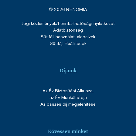
VISITOR_PRIVACY_METADATA
5
YouTube
© 2026 RENOMIA
hónap
.youtube.com
4 hét
Jogi közlemények
/Fenntarthatósági nyilatkozat
Adatbiztonság
Sütifájl használati alapelvek
Sütifájl Beállítások
Díjaink
Az Év Biztosítási Alkusza,
az Év Munkáltatója
SERVERID
ülés
HAProxy
Google Privacy Policy
Technologies LLC
Az összes díj megjelenítése
cdn.solidpixels.com
Kövessen minket