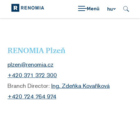
Menü
hu
RENOMIA Plzeň
plzen@renomia.cz
+420 371 372 300
Branch Director:
Ing. Zdeňka Kovaříková
+420 724 764 974