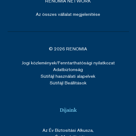
RENOMIA NETWORK
Az összes vállalat megjelenítése
© 2026 RENOMIA
SERVERID
ülés
HAProxy
Google Privacy Policy
Technologies LLC
cdn.solidpixels.com
Jogi közlemények
/Fenntarthatósági nyilatkozat
Adatbiztonság
Sütifájl használati alapelvek
Sütifájl Beállítások
SERVERID
ülés
HAProxy
Technologies LLC
Díjaink
renomia.hu
Az Év Biztosítási Alkusza,