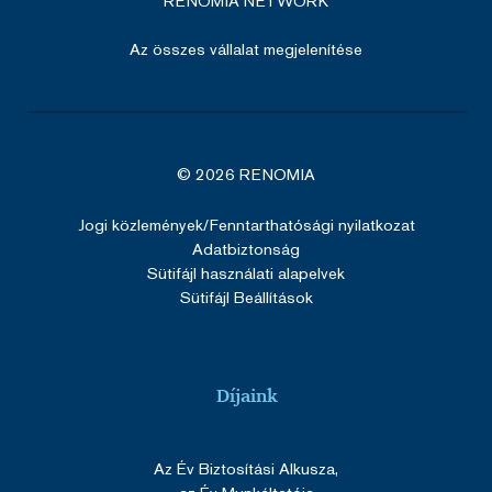
RENOMIA NETWORK
Az összes vállalat megjelenítése
© 2026 RENOMIA
SERVERID
ülés
HAProxy
Google Privacy Policy
Technologies LLC
cdn.solidpixels.com
Jogi közlemények
/Fenntarthatósági nyilatkozat
Adatbiztonság
Sütifájl használati alapelvek
Sütifájl Beállítások
SERVERID
ülés
HAProxy
Technologies LLC
Díjaink
renomia.hu
Az Év Biztosítási Alkusza,